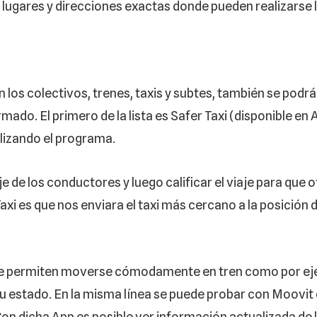
lugares y direcciones exactas donde pueden realizarse l
o son los colectivos, trenes, taxis y subtes, también se po
do. El primero de la lista es Safer Taxi (disponible en A
ilizando el programa.
e de los conductores y luego calificar el viaje para que 
Taxi es que nos enviara el taxi más cercano a la posición
ue permiten moverse cómodamente en tren como por eje
u estado. En la misma línea se puede probar con Moovit 
n dicha App es posible ver información actualizada de l